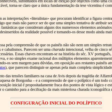
conhecíveis, substituídos em locais de eleição por objectos como uma c
ável, torna-se claro que a única fundamentação da tese vicentina é com
s interpretações «literalistas» que procuram identificar a figura centra
go que mais não parece ser do que uma simples tentativa de atribuir se
 fantásticas que consideram alguns dos numerosos elementos anómalos 
desinseridos da realidade possível e tornando-os desse modo ainda mais
ssa pela compreensão de que os painéis não são nem um simples retrat
s e cabalismos. Parecem ser uma
charada
intencional, velha de cinco sé
essárias. Essas chaves encontram-se na história do séc. XV português,
oeva, e no simples exame racional dos múltiplos elementos aparentemen
cando-os sem margem para dúvidas, em oposição aos restantes painéis a
ntos
), que parecem distinguir-se apenas pela mais completa simplicidade
o das tensões familiares na casa de Avis depois da tragédia de Alfarro
 duquesa de Borgonha – e a compreensão de que o políptico é um todo
posição inicial é propositadamente fraca dos pontos de vista lógico e esté
ir o caminho para a decifração da mais misteriosa charada iconográfica
CONFIGURAÇÃO INICIAL DO POLÍPTICO