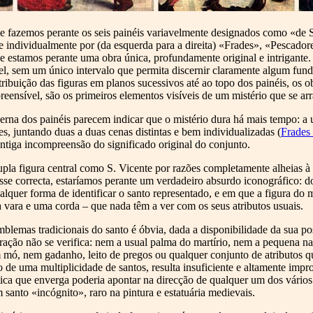
ue fazemos perante os seis painéis variavelmente designados como «de 
individualmente por (da esquerda para a direita) «Frades», «Pescador
e estamos perante uma obra única, profundamente original e intrigante
l, sem um único intervalo que permita discernir claramente algum fun
tribuição das figuras em planos sucessivos até ao topo dos painéis, os 
nsível, são os primeiros elementos visíveis de um mistério que se arr
erna dos painéis parecem indicar que o mistério dura há mais tempo: a 
s, juntando duas a duas cenas distintas e bem individualizadas (
Frades 
antiga incompreensão do significado original do conjunto.
dupla figura central como S. Vicente por razões completamente alheias à 
osse correcta, estaríamos perante um verdadeiro absurdo iconográfico: d
ualquer forma de identificar o santo representado, e em que a figura 
 vara e uma corda – que nada têm a ver com os seus atributos usuais.
mblemas tradicionais do santo é óbvia, dada a disponibilidade da sua po
ração não se verifica: nem a usual palma do martírio, nem a pequena na
mó, nem gadanho, leito de pregos ou qualquer conjunto de atributos qu
o de uma multiplicidade de santos, resulta insuficiente e altamente imp
tica que enverga poderia apontar na direcção de qualquer um dos vário
 santo «incógnito», raro na pintura e estatuária medievais.