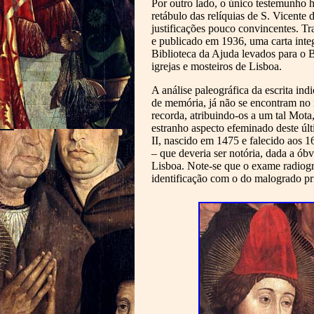
Por outro lado, o único testemunho h
retábulo das relíquias de S. Vicente
justificações pouco convincentes. Tr
e publicado em 1936, uma carta integ
Biblioteca da Ajuda levados para o B
igrejas e mosteiros de Lisboa.
A análise paleográfica da escrita ind
de memória, já não se encontram no 
recorda, atribuindo-os a um tal Mota,
estranho aspecto efeminado deste últ
II, nascido em 1475 e falecido aos 1
– que deveria ser notória, dada a óbv
Lisboa. Note-se que o exame radiográ
identificação com o do malogrado pr