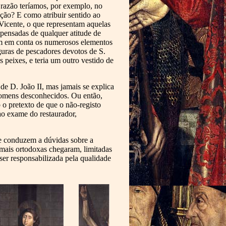
 razão teríamos, por exemplo, no
ação? E como atribuir sentido ao
 Vicente, o que representam aquelas
pensadas de qualquer atitude de
 têm em conta os numerosos elementos
guras de pescadores devotos de S.
 peixes, e teria um outro vestido de
e D. João II, mas jamais se explica
homens desconhecidos. Ou então,
 o pretexto de que o não-registo
ao exame do restaurador,
ue conduzem a dúvidas sobre a
s mais ortodoxas chegaram, limitadas
 ser responsabilizada pela qualidade