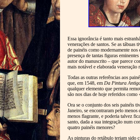
Essa ignorância é tanto mais estranh
venerações de santos. Se as tábuas 
de painéis como modernamente nos qu
presença de tantas figuras eminente
autor do manuscrito – que parece con
mais notável e elaborada veneração 
Todas as outras referências aos pain
que, em 1548, em
Da Pintura Antig
qualquer elemento que permita remota
são nos dias de hoje referidos como
Ora se o conjunto dos seis painéis t
Janeiro, se encontraram pelo menos 
menos flagrante, e poderia talvez fi
santo, dada a sua integração num co
quatro painéis menores?
As pinturas do retábulo teriam sido 