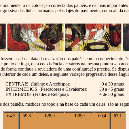
turalmente, o da colocação correcta dos painéis, e os mais importantes
ogressiva das linhas formadas pelas lajes do pavimento, como ainda na
fossem usadas à data da realização dos painéis com o conhecimento técn
de ponto de fuga, ou a coexistência de vários na mesma pintura – parec
 de forma contínua e reveladora de uma configuração precisa. Se dispu
 inferior de cada um deles, a seguinte variação progressiva desse ângul
CENTRAIS (Infante e Arcebispo):
0 a 30 graus
INTERMÉDIOS (Pescadores e Cavaleiros):
30 a 45 graus
EXTREMOS (Frades e Relíquia):
+ de 50 graus
as dos painéis, medidas no topo e na base de cada um deles, são as segui
64,5
59,8
128,0
128,0
60,4
63,1