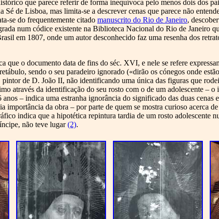
istórico que parece referir de forma inequívoca pelo menos dois dos pai
 da Sé de Lisboa, mas limita-se a descrever cenas que parece não entende
ata-se do frequentemente citado
manuscrito do Rio de Janeiro
, descobe
rada num códice existente na Biblioteca Nacional do Rio de Janeiro qu
rasil em 1807, onde um autor desconhecido faz uma resenha dos retratos
ica que o documento data de fins do séc. XVI, e nele se refere expressam
retábulo, sendo o seu paradeiro ignorado («dirão os cónegos onde estã
 pintor de D. João II, não identificando uma única das figuras que rode
imo através da identificação do seu rosto com o de um adolescente – o 
6 anos – indica uma estranha ignorância do significado das duas cenas e
ia importância da obra – por parte de quem se mostra curioso acerca de o
fico indica que a hipotética repintura tardia de um rosto adolescente nu
íncipe, não teve lugar
(2)
.