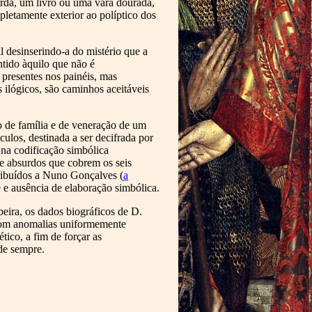
orda, um livro ou uma vara dourada,
pletamente exterior ao políptico dos
l desinserindo-a do mistério que a
ntido àquilo que não é
presentes nos painéis, mas
 ilógicos, são caminhos aceitáveis
o de família e de veneração de um
culos, destinada a ser decifrada por
 na codificação simbólica
te absurdos que cobrem os seis
tribuídos a Nuno Gonçalves (
a
 e ausência de elaboração simbólica.
beira, os dados biográficos de D.
 com anomalias uniformemente
tico, a fim de forçar as
 de sempre.