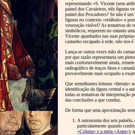
representando «S. Vicente (sem atrib
painel dos Cavaleiros, três figuras 
painel dos Pescadores? Se não é um m
figuras no contexto «retábulo» e po
veneração visível? As tentativas de 
simbólicos, requerem no entanto uma 
Vicente apanhados nas suas próprias 
castanho escapado à rede, não nos é 
Lança-se outras vezes mão do camaro
por que razão representaria um pint
mais confortavelmente ainda, remete-
radiográfico de traços finos e camad
provavelmente mais ocupado a examina
Que semelhantes leituras «literais»
identificação da figura central e a a
todas as tentativas de interpretação 
das conclusões a que conduz.
De forma que uma aproximação sensat
A autonomia dos seis painéis,
particularmente quando confron
«Coluna» e a meia «Aspa»
), 