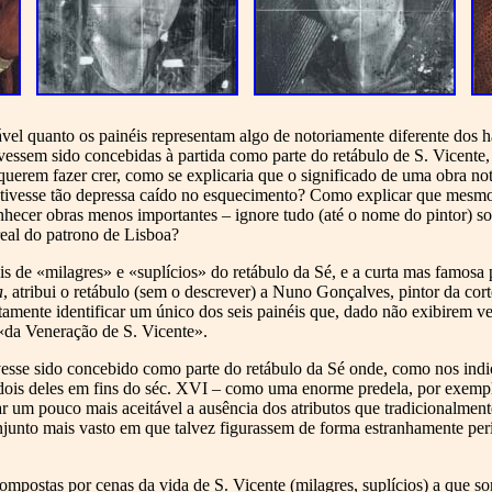
ável quanto os painéis representam algo de notoriamente diferente dos h
tivessem sido concebidas à partida como parte do retábulo de S. Vicen
erem fazer crer, como se explicaria que o significado de uma obra not
s tivesse tão depressa caído no esquecimento? Como explicar que mes
hecer obras menos importantes – ignore tudo (até o nome do pintor) sob
real do patrono de Lisboa?
éis de «milagres» e «suplícios» do retábulo da Sé, e a curta mas famo
a
, atribui o retábulo (sem o descrever) a Nuno Gonçalves, pintor da co
mente identificar um único dos seis painéis que, dado não exibirem ve
 «da Veneração de S. Vicente».
ivesse sido concebido como parte do retábulo da Sé onde, como nos ind
dois deles em fins do séc. XVI – como uma enorme predela, por exempl
car um pouco mais aceitável a ausência dos atributos que tradicionalment
njunto mais vasto em que talvez figurassem de forma estranhamente peri
compostas por cenas da vida de S. Vicente (milagres, suplícios) a que s