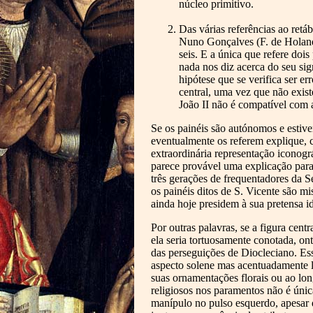
núcleo primitivo.
Das várias referências ao retá
Nuno Gonçalves (F. de Holand
seis. E a única que refere dois
nada nos diz acerca do seu si
hipótese que se verifica ser e
central, uma vez que não exist
João II não é compatível com a
Se os painéis são autónomos e estiv
eventualmente os referem explique, 
extraordinária representação iconogr
parece provável uma explicação para
três gerações de frequentadores da Sé
os painéis ditos de S. Vicente são m
ainda hoje presidem à sua pretensa id
Por outras palavras, se a figura cent
ela seria tortuosamente conotada, on
das perseguições de Diocleciano. Ess
aspecto solene mas acentuadamente l
suas ornamentações florais ou ao lon
religiosos nos paramentos não é única
manípulo no pulso esquerdo, apesar d