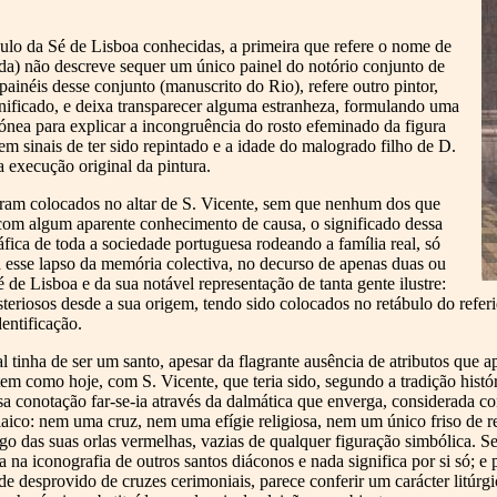
bulo da Sé de Lisboa conhecidas, a primeira que refere o nome de
a) não descreve sequer um único painel do notório conjunto de
 painéis desse conjunto (manuscrito do Rio), refere outro pintor,
gnificado, e deixa transparecer alguma estranheza, formulando uma
rrónea para explicar a incongruência do rosto efeminado da figura
em sinais de ter sido repintado e a idade do malogrado filho de D.
 execução original da pintura.
eram colocados no altar de S. Vicente, sem que nenhum dos que
com algum aparente conhecimento de causa, o significado dessa
áfica de toda a sociedade portuguesa rodeando a família real, só
 esse lapso da memória colectiva, no decurso de apenas duas ou
 de Lisboa e da sua notável representação de tanta gente ilustre:
isteriosos desde a sua origem, tendo sido colocados no retábulo do refer
entificação.
ral tinha de ser um santo, apesar da flagrante ausência de atributos que
tem como hoje, com S. Vicente, que teria sido, segundo a tradição histó
a conotação far-se-ia através da dalmática que enverga, considerada c
aico: nem uma cruz, nem uma efígie religiosa, nem um único friso de r
go das suas orlas vermelhas, vazias de qualquer figuração simbólica. 
 na iconografia de outros santos diáconos e nada significa por si só; e 
e desprovido de cruzes cerimoniais, parece conferir um carácter litúrgi