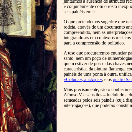
juntarmos a ausência de atributos re
e conjuntamente com o rosto inexplic
seis painéis em si.
O que pretendemos sugerir é que nem a
rodeia, através de um documento anti
compreendido, nem as interpretações
integrando-os em contextos místicos 
para a compreensão do políptico.
A tese que procuraremos enunciar pa
santo, nem um poço de numerologia
quem estiver de posse das chaves nec
característica da pintura flamenga c
painéis de uma ponta à outra, unifi
«Coluna», a «Aspa»
, e os
quatro Sa
Mais precisamente, são o conheciment
Afonso V e seus tios – incluindo a
semeadas pelos seis painéis (cuja dis
interrogações), que poderão constitu