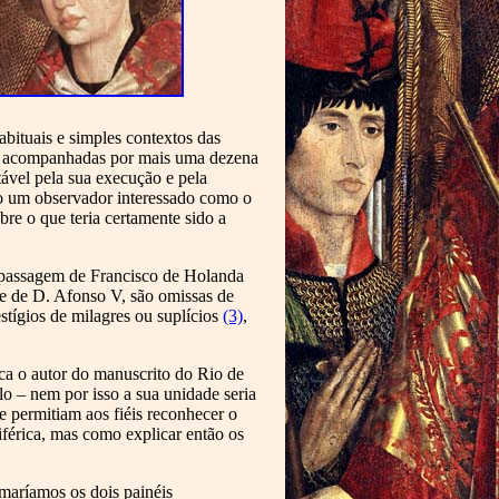
abituais e simples contextos das
te, acompanhadas por mais uma dezena
ável pela sua execução e pela
mo um observador interessado como o
re o que teria certamente sido a
sa passagem de Francisco de Holanda
rte de D. Afonso V, são omissas de
stígios de milagres ou suplícios
(3)
,
ica o autor do manuscrito do Rio de
o – nem por isso a sua unidade seria
e permitiam aos fiéis reconhecer o
férica, mas como explicar então os
omaríamos os dois painéis