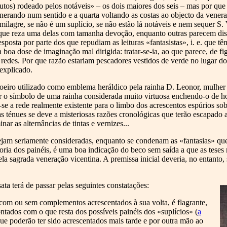
utos) rodeado pelos notáveis» – os dois maiores dos seis – mas por que
venerando num sentido e a quarta voltando as costas ao objecto da vener
ilagre, se não é um suplício, se não estão lá notáveis e nem sequer S.
rque reza uma delas com tamanha devoção, enquanto outras parecem dis
resposta por parte dos que repudiam as leituras «fantasistas», i. e. que
boa dose de imaginação mal dirigida: tratar-se-ia, ao que parece, de fi
redes. Por que razão estariam pescadores vestidos de verde no lugar dos
explicado.
eiro utilizado como emblema heráldico pela rainha D. Leonor, mulher d
or o símbolo de uma rainha considerada muito virtuosa enchendo-o de 
se a rede realmente existente para o limbo dos acrescentos espúrios sob
as ténues se deve a misteriosas razões cronológicas que terão escapado 
r as alternâncias de tintas e vernizes...
 sejam seriamente consideradas, enquanto se condenam as «fantasias» q
utoria dos painéis, é uma boa indicação do beco sem saída a que as tese
pela sagrada veneração vicentina. A premissa inicial deveria, no entanto,
a terá de passar pelas seguintes constatações:
 com ou sem complementos acrescentados à sua volta, é flagrante,
tados com o que resta dos possíveis painéis dos «suplícios» (
a
que poderão ter sido acrescentados mais tarde e por outra mão ao