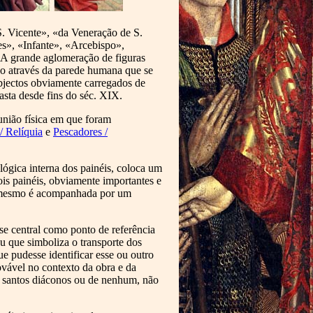
S. Vicente», «da Veneração de S.
es», «Infante», «Arcebispo»,
. A grande aglomeração de figuras
do através da parede humana que se
objectos obviamente carregados de
asta desde fins do séc. XIX.
união física em que foram
/ Relíquia
e
Pescadores /
lógica interna dos painéis, coloca um
ois painéis, obviamente importantes e
do mesmo é acompanhada por um
se central como ponto de referência
u que simboliza o transporte dos
e pudesse identificar esse ou outro
rovável no contexto da obra e da
s santos diáconos ou de nenhum, não