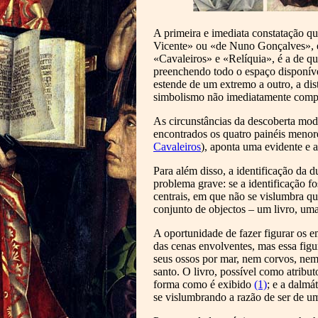
A primeira e imediata constatação q
Vicente» ou «de Nuno Gonçalves», e 
«Cavaleiros» e «Relíquia», é a de qu
preenchendo todo o espaço disponíve
estende de um extremo a outro, a dis
simbolismo não imediatamente compree
As circunstâncias da descoberta mod
encontrados os quatro painéis menore
Cavaleiros
), aponta uma evidente e 
Para além disso, a identificação da 
problema grave: se a identificação f
centrais, em que não se vislumbra q
conjunto de objectos – um livro, uma
A oportunidade de fazer figurar os e
das cenas envolventes, mas essa figu
seus ossos por mar, nem corvos, nem 
santo. O livro, possível como atribut
forma como é exibido
(1)
; e a dalmá
se vislumbrando a razão de ser de um