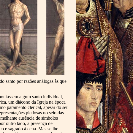
ido santo por razões análogas às que
 apontassem algum santo individual,
rica, um diácono da Igreja na época
omo paramento clerical, apesar do seu
epresentações piedosas no seio das
Semelhante ausência de símbolos
por outro lado, a presença de
co e sagrado à cena. Mas se lhe