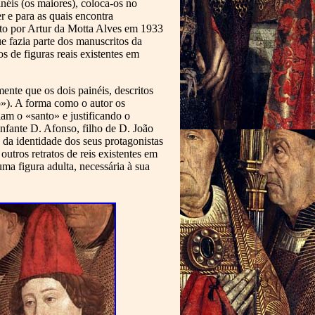
néis (os maiores), coloca-os no
r e para as quais encontra
rto por Artur da Motta Alves em 1933
e fazia parte dos manuscritos da
 de figuras reais existentes em
ente que os dois painéis, descritos
o»). A forma como o autor os
iam o «santo» e justificando o
infante D. Afonso, filho de D. João
 da identidade dos seus protagonistas
utros retratos de reis existentes em
ma figura adulta, necessária à sua