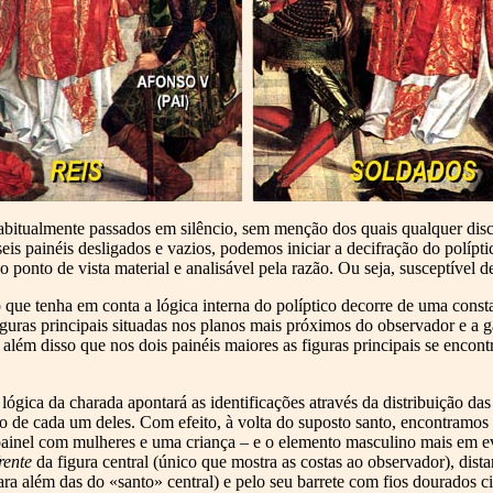
bitualmente passados em silêncio, sem menção dos quais qualquer disc
seis painéis desligados e vazios, podemos iniciar a decifração do polípt
do ponto de vista material e analisável pela razão. Ou seja, susceptível de
que tenha em conta a lógica interna do políptico decorre de uma constat
iguras principais situadas nos planos mais próximos do observador e a g
 além disso que nos dois painéis maiores as figuras principais se enc
lógica da charada apontará as identificações através da distribuição das
o de cada um deles. Com efeito, à volta do suposto santo, encontramos 
ainel com mulheres e uma criança – e o elemento masculino mais em ev
rente
da figura central (único que mostra as costas ao observador), dista
ra além das do «santo» central) e pelo seu barrete com fios dourados 