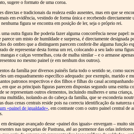
ato, sugere o formato de uma coroa.
s directas e tradicionais da realeza estão ausentes, mas em que se enc
ra mais em evidência, vestindo de forma única e recebendo directament
 nenhuma figura se encontra em posição de ler, seja o próprio rei.
 uma outra figura lhe poderia fazer alguma concorrência nesse papel: no
parece um misto de humildade e surpresa, é directamente designada po
os do ombro que a distinguem parecem conferir-lhe alguma função espe
brado de representar desta forma um rei, colocando a seu lado uma figur
mangas e calças vermelhas, cota de malha similar – e o armasse apena
representou no mesmo painel (e em nenhum dos outros).
entos da família por diversos painéis faria todo o sentido se, como suc
deles um enquadramento específico adequado: por exemplo, marido e mu
ntos patronos respectivos e dos filhos e filhas do casal acompanhand
, em que as principais figuras parecem dispostas segundo uma estrita c
onde se representam outros elementos, incluindo mulheres e uma criança,
uma multidão, isolando-as do cabeça da família, que se esconderia nou
s duas cenas centrais reside pois na correcta identificação da natureza 
um «painel de igualdade»
, em contraste com o outro painel central de 
s.
s em destaque avançado desse «painel dos iguais» envergam – muito si
esentes nas tapeçarias de Pastrana, até ao pormenor das orlas inferiore