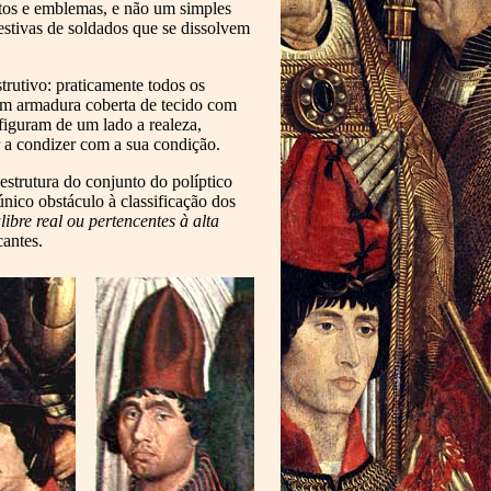
ntos e emblemas, e não um simples
estivas de soldados que se dissolvem
trutivo: praticamente todos os
com armadura coberta de tecido com
figuram de um lado a realeza,
r a condizer com a sua condição.
 estrutura do conjunto do políptico
único obstáculo à classificação dos
ibre real ou pertencentes à alta
cantes.