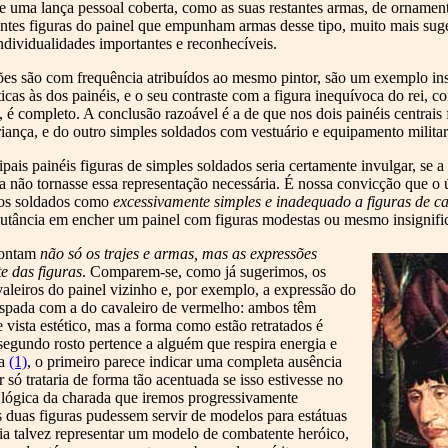
e uma lança pessoal coberta, como as suas restantes armas, de orname
antes figuras do painel que empunham armas desse tipo, muito mais sug
ividualidades importantes e reconhecíveis.
tões são com frequência atribuídos ao mesmo pintor, são um exemplo ins
cas às dos painéis, e o seu contraste com a figura inequívoca do rei, 
 é completo. A conclusão razoável é a de que nos dois painéis centrais 
riança, e do outro simples soldados com vestuário e equipamento milita
pais painéis figuras de simples soldados seria certamente invulgar, se a
da não tornasse essa representação necessária. É nossa convicção que o 
dos soldados como
excessivamente simples e inadequado a figuras de cal
relutância em encher um painel com figuras modestas ou mesmo insignifi
apontam
não só os trajes e armas, mas as expressões
te das figuras
. Comparem-se, como já sugerimos, os
aleiros do painel vizinho e, por exemplo, a expressão do
espada com a do cavaleiro de vermelho: ambos têm
 vista estético, mas a forma como estão retratados é
segundo rosto pertence a alguém que respira energia e
ta
(1)
, o primeiro parece indicar uma completa ausência
r só trataria de forma tão acentuada se isso estivesse no
a lógica da charada que iremos progressivamente
 duas figuras pudessem servir de modelos para estátuas
ia talvez representar um modelo de combatente heróico,