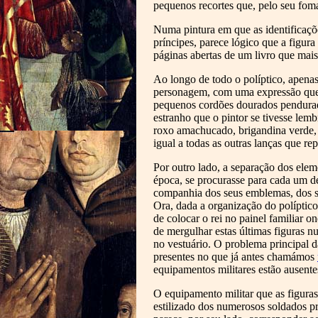
pequenos recortes que, pelo seu fom
Numa pintura em que as identificaçõe
príncipes, parece lógico que a figu
páginas abertas de um livro que mais
Ao longo de todo o políptico, apenas
personagem, com uma expressão que 
pequenos cordões dourados pendurad
estranho que o pintor se tivesse lem
roxo amachucado, brigandina verde, 
igual a todas as outras lanças que 
Por outro lado, a separação dos elem
época, se procurasse para cada um 
companhia dos seus emblemas, dos sa
Ora, dada a organização do políptico
de colocar o rei no painel familiar 
de mergulhar estas últimas figuras n
no vestuário. O problema principal da
presentes no que já antes chamámos
equipamentos militares estão ausente
O equipamento militar que as figura
estilizado dos numerosos soldados pr