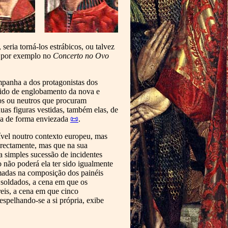
eria torná-los estrábicos, ou talvez
s, por exemplo no
Concerto no Ovo
mpanha a dos protagonistas dos
ntido de englobamento da nova e
os ou neutros que procuram
uas figuras vestidas, também elas, de
la de forma enviezada
📜
.
ível noutro contexto europeu, mas
irectamente, mas que na sua
 simples sucessão de incidentes
ão não poderá ela ter sido igualmente
umadas na composição dos painéis
s soldados, a cena em que os
eis, a cena em que cinco
espelhando-se a si própria, exibe