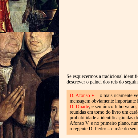
Se esquecermos a tradicional identi
descrever o painel dos reis do segui
D. Afonso V
– o mais ricamente ve
mensagem obviamente importante ind
D. Duarte
, e seu único filho varão,
reunidas em torno do livro um carác
probabilidade a identificação das d
Afonso V, e no primeiro plano, num
o regente D. Pedro – e mãe do seu f