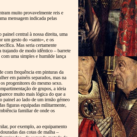
ontram muito provavelmente reis e
e uma mensagem indicada pelas
 painel central à nossa direita, uma
r um gesto do «santo», e os
cífica. Mas seria certamente
a trajando de modo idêntico – barrete
s com uma simples e humilde lança
ede com frequência em pinturas da
lher em painéis separados, mas na
o os progenitores do mesmo sexo.
ompartimentação de grupos, a ideia
 parece muito mais lógica do que a
tro painel ao lado de um irmão gémeo
das figuras equipadas militarmente,
ambiência familiar de onde os
milar, por exemplo, ao equipamento
s douradas das cotas de malha –