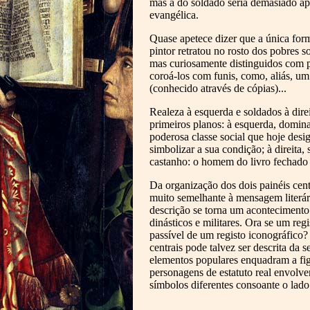
mas a do soldado seria demasiado apa
evangélica.
Quase apetece dizer que a única form
pintor retratou no rosto dos pobres 
mas curiosamente distinguidos com pe
coroá-los com funis, como, aliás, u
(conhecido através de cópias)...
Realeza à esquerda e soldados à dir
primeiros planos: à esquerda, domina
poderosa classe social que hoje des
simbolizar a sua condição; à direita
castanho: o homem do livro fechado 
Da organização dos dois painéis cen
muito semelhante à mensagem literár
descrição se torna um acontecimento
dinásticos e militares. Ora se um reg
passível de um registo iconográfico
centrais pode talvez ser descrita da
elementos populares enquadram a fig
personagens de estatuto real envolve
símbolos diferentes consoante o lado