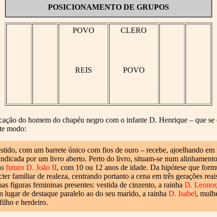
POSICIONAMENTO DE GRUPOS
POVO
CLERO
REIS
POVO
ficação do homem do chapéu negro com o infante D. Henrique – que se 
nte modo:
stido, com um barrete único com fios de ouro – recebe, ajoelhando em f
icada por um livro aberto. Perto do livro, situam-se num alinhamento de
 o
futuro D. João II
, com 10 ou 12 anos de idade. Da hipótese que formu
ter familiar de realeza, centrando portanto a cena em três gerações reai
uas figuras femininas presentes: vestida de cinzento, a rainha
D. Leonor
 lugar de destaque paralelo ao do seu marido, a rainha
D. Isabel
, mulhe
ilho e herdeiro.