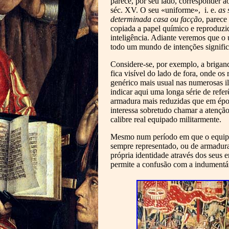
parece, por seu lado, corresponder 
séc. XV. O seu «uniforme», i. e.
as 
determinada casa ou facção
, parece
copiada a papel químico e reproduzi
inteligência. Adiante veremos que o 
todo um mundo de intenções signific
Considere-se, por exemplo, a brigand
fica visível do lado de fora, onde o
genérico mais usual nas numerosas il
indicar aqui uma longa série de refe
armadura mais reduzidas que em época
interessa sobretudo chamar a atençã
calibre real equipado militarmente.
Mesmo num período em que o equipame
sempre representado, ou de armadura
própria identidade através dos seus
permite a confusão com a indumentá