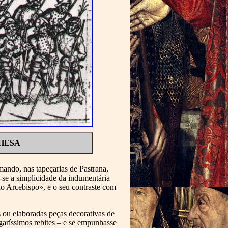
HESA
ando, nas tapeçarias de Pastrana,
-se a simplicidade da indumentária
do Arcebispo», e o seu contraste com
s ou elaboradas peças decorativas de
garíssimos rebites – e se empunhasse