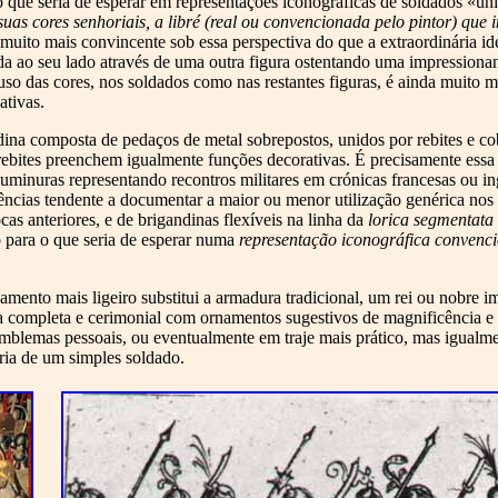
ao que seria de esperar em representações iconográficas de soldados «
suas cores senhoriais, a libré (real ou convencionada pelo pintor) que
 muito mais convincente sob essa perspectiva do que a extraordinária i
da ao seu lado através de uma outra figura ostentando uma impressiona
uso das cores, nos soldados como nas restantes figuras, é ainda muito ma
ativas.
ina composta de pedaços de metal sobrepostos, unidos por rebites e co
s rebites preenchem igualmente funções decorativas. É precisamente essa
uminuras representando recontros militares em crónicas francesas ou i
rências tendente a documentar a maior ou menor utilização genérica nos
s anteriores, e de brigandinas flexíveis na linha da
lorica segmentata
o para o que seria de esperar numa
representação iconográfica convenc
nto mais ligeiro substitui a armadura tradicional, um rei ou nobre im
 completa e cerimonial com ornamentos sugestivos de magnificência e p
 emblemas pessoais, ou eventualmente em traje mais prático, mas igual
ria de um simples soldado.