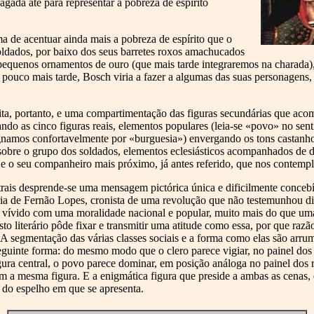
gada até para representar a pobreza de espírito
a de acentuar ainda mais a pobreza de espírito que o
soldados, por baixo dos seus barretes roxos amachucados
quenos ornamentos de ouro (que mais tarde integraremos na charada), s
m pouco mais tarde, Bosch viria a fazer a algumas das suas personagen
eita, portanto, e uma compartimentação das figuras secundárias que aco
ndo as cinco figuras reais, elementos populares (leia-se «povo» no se
ignamos confortavelmente por «burguesia») envergando os tons castanh
, sobre o grupo dos soldados, elementos eclesiásticos acompanhados de d
e o seu companheiro mais próximo, já antes referido, que nos contemp
trais desprende-se uma mensagem pictórica única e dificilmente conceb
ia de Fernão Lopes, cronista de uma revolução que não testemunhou d
 vívido com uma moralidade nacional e popular, muito mais do que uma
isto literário pôde fixar e transmitir uma atitude como essa, por que raz
? A segmentação das várias classes sociais e a forma como elas são arr
 seguinte forma: do mesmo modo que o clero parece vigiar, no painel do
ura central, o povo parece dominar, em posição análoga no painel dos r
m a mesma figura. E a enigmática figura que preside a ambas as cenas, 
 do espelho em que se apresenta.