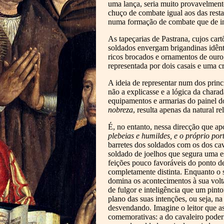
uma lança, seria muito provavelment
chuço de combate igual aos das rest
numa formação de combate que de ind
As tapeçarias de Pastrana, cujos car
soldados envergam brigandinas idênti
ricos brocados e ornamentos de ouro,
representada por dois casais e uma c
A ideia de representar num dos princi
não a explicasse e a lógica da chara
equipamentos e armarias do painel 
nobreza
, resulta apenas da natural 
É, no entanto, nessa direcção que 
plebeias e humildes, e o próprio por
barretes dos soldados com os dos cav
soldado de joelhos que segura uma 
feições pouco favoráveis do ponto de
completamente distinta. Enquanto o 
domina os acontecimentos à sua vol
de fulgor e inteligência que um pinto
plano das suas intenções, ou seja, n
desvendando. Imagine o leitor que as
comemorativas: a do cavaleiro poder