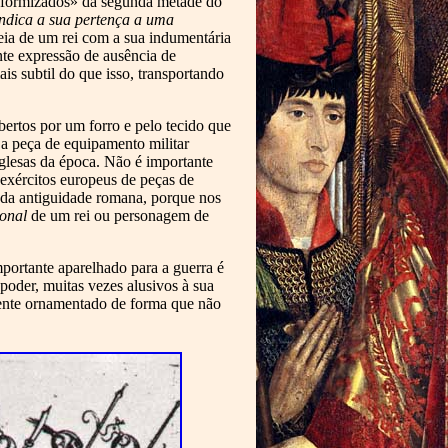
uniformizados» da segunda metade do
 indica a sua pertença a uma
deia de um rei com a sua indumentária
nte expressão de ausência de
is subtil do que isso, transportando
bertos por um forro e pelo tecido que
 a peça de equipamento militar
nglesas da época. Não é importante
 exércitos europeus de peças de
da antiguidade romana, porque nos
ional
de um rei ou personagem de
portante aparelhado para a guerra é
oder, muitas vezes alusivos à sua
mente ornamentado de forma que não